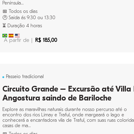
Península...
📅 Todos os dias
🕐 Saída ás 9:30 ou 13:30
⏳ Duração 4 horas
A partir de |
R$ 185,00
Passeio tradicional
Circuito Grande – Excursão até Villa
Angostura saindo de Bariloche
Explore as maravilhas naturais durante nosso percurso até o
encontro dos rios Limay e Traful, onde margeará o lago e
conhecerá a encantadora vila de Traful, com suas ruas colorida
casas de ma...