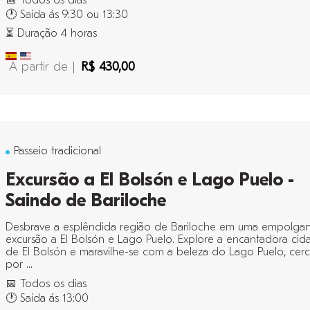
📅 Todos os dias
🕐 Saída ás 9:30 ou 13:30
⏳ Duração 4 horas
A partir de |
R$ 430,00
Passeio tradicional
Excursão a El Bolsón e Lago Puelo -
Saindo de Bariloche
Desbrave a esplêndida região de Bariloche em uma empolga
excursão a El Bolsón e Lago Puelo. Explore a encantadora cid
de El Bolsón e maravilhe-se com a beleza do Lago Puelo, cer
por ...
📅 Todos os dias
🕐 Saída ás 13:00