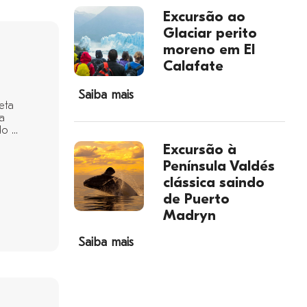
Excursão ao
Glaciar perito
moreno em El
Calafate
Saiba mais
eta
a
 ...
Excursão à
Península Valdés
clássica saindo
de Puerto
Madryn
Saiba mais