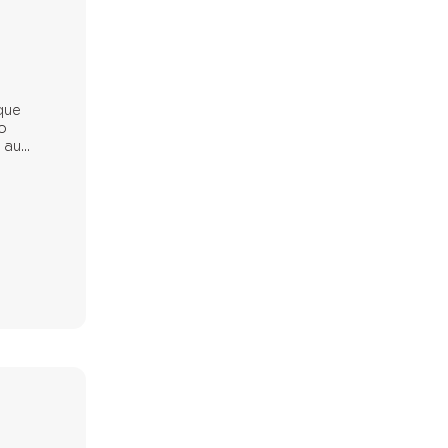
que
o
au...