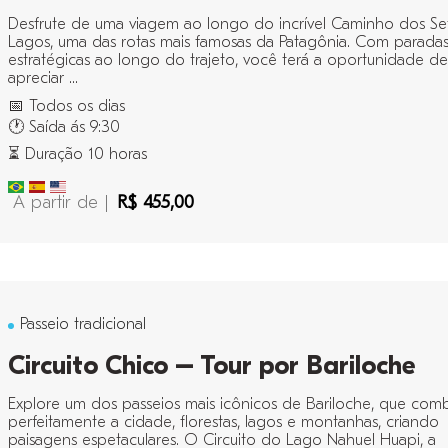
Desfrute de uma viagem ao longo do incrível Caminho dos Se
Lagos, uma das rotas mais famosas da Patagônia. Com parada
estratégicas ao longo do trajeto, você terá a oportunidade de
apreciar ...
📅 Todos os dias
🕐 Saída ás 9:30
⏳ Duração 10 horas
A partir de |
R$ 455,00
Passeio tradicional
Circuito Chico – Tour por Bariloche
Explore um dos passeios mais icônicos de Bariloche, que com
perfeitamente a cidade, florestas, lagos e montanhas, criando
paisagens espetaculares. O Circuito do Lago Nahuel Huapi, a