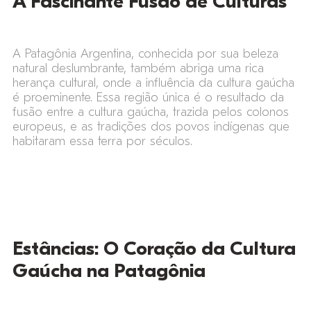
A Fascinante Fusão de Culturas
A Patagônia Argentina, conhecida por sua beleza
natural deslumbrante, também abriga uma rica
herança cultural, onde a influência da cultura gaúcha
é proeminente. Essa região única é o resultado da
fusão entre a cultura gaúcha, trazida pelos colonos
europeus, e as tradições dos povos indígenas que
habitaram essa terra por séculos.
Estâncias: O Coração da Cultura
Gaúcha na Patagônia